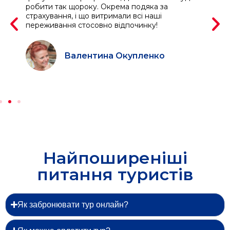
ону
робити так щороку. Окрема подяка за
по
страхування, і що витримали всі наші
на
переживання стосовно відпочинку!
за
Дя
Валентина Окупленко
Найпоширеніші
питання туристів
Як забронювати тур онлайн?