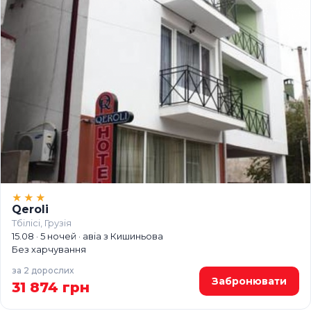
★★★
Qeroli
Тбілісі, Грузія
15.08 · 5 ночей · авіа з Кишиньова
Без харчування
за 2 дорослих
Забронювати
31 874 грн