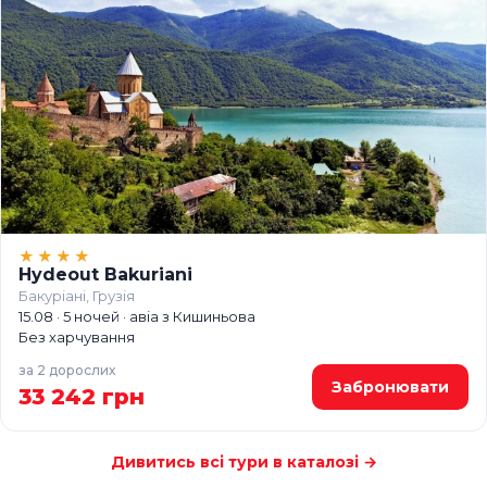
★★★★
Hydeout Bakuriani
Бакуріані, Грузія
15.08 · 5 ночей · авіа з Кишиньова
Без харчування
за 2 дорослих
Забронювати
33 242 грн
Дивитись всі тури в каталозі →