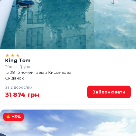
★★★
King Tom
Тбілісі, Грузія
15.08 · 5 ночей · авіа з Кишиньова
Сніданок
за 2 дорослих
Забронювати
31 874 грн
−3%