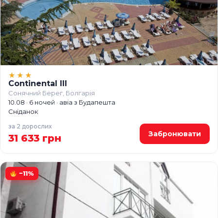
★★★
Continental III
Сонячний Берег, Болгарія
10.08 · 6 ночей · авіа з Будапешта
Сніданок
за 2 дорослих
Забронювати
31 633 грн
−11%