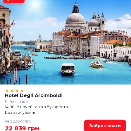
★★★★
Hotel Degli Arcimboldi
Мілан, Італія
14.08 · 5 ночей · авіа з Бухареста
Без харчування
за 2 дорослих
Забронювати
22 839 грн