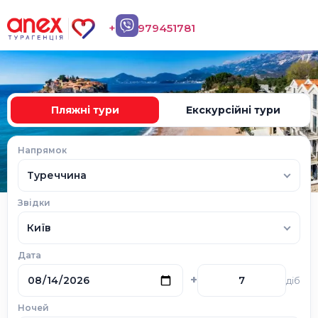
+380979451781
Підібрати тур
Пляжні тури
Екскурсійні тури
Напрямок
Туреччина
Звідки
Київ
Дата
+
діб
Ночей