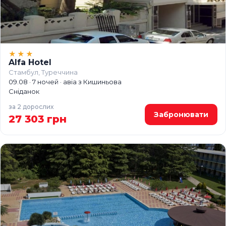
★★★
Alfa Hotel
Стамбул, Туреччина
09.08 · 7 ночей · авіа з Кишиньова
Сніданок
за 2 дорослих
Забронювати
27 303 грн