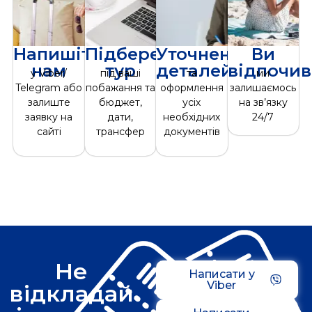
Напишіть
Підберемо
Уточнення
Ви
нам
тур
деталей
відпочив
у Viber/
під ваші
та
ми
Telegram або
побажання та
оформлення
залишаємось
залиште
бюджет,
усіх
на зв’язку
заявку на
дати,
необхідних
24/7
сайті
трансфер
документів
Не
Написати у
Viber
відкладай