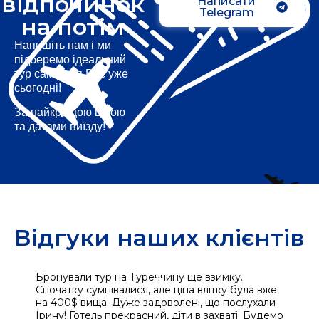
відпочинок
Написати
Telegram
на потім
Напишіть нам і ми
підберемо ідеальний
тур саме для Вас уже
сьогодні!
За найкращою ціною
та датами виїзду!
Відгуки наших клієнтів
Бронували тур на Туреччину ще взимку.
Це
-
Спочатку сумнівалися, але ціна влітку була вже
бр
на 400$ вища. Дуже задоволені, що послухали
ек
Ірину! Готель прекрасний, діти в захваті. Будемо
пі