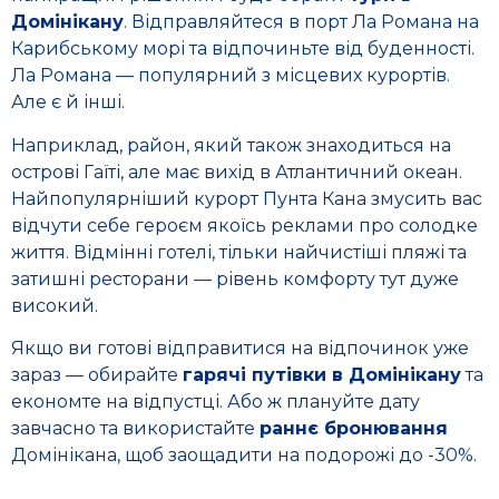
Домінікану
. Відправляйтеся в порт Ла Романа на
Карибському морі та відпочиньте від буденності.
Ла Романа — популярний з місцевих курортів.
Але є й інші.
Наприклад, район, який також знаходиться на
острові Гаїті, але має вихід в Атлантичний океан.
Найпопулярніший курорт Пунта Кана змусить вас
відчути себе героєм якоїсь реклами про солодке
життя. Відмінні готелі, тільки найчистіші пляжі та
затишні ресторани — рівень комфорту тут дуже
високий.
Якщо ви готові відправитися на відпочинок уже
зараз — обирайте
гарячі путівки в Домінікану
та
економте на відпустці. Або ж плануйте дату
завчасно та використайте
раннє бронювання
Домінікана, щоб заощадити на подорожі до -30%.