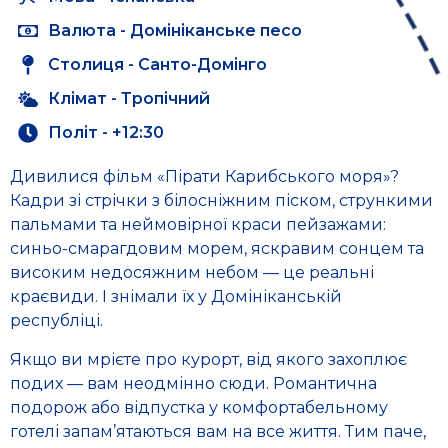
Валюта - Домініканське песо
Столиця - Санто-Домінго
Клімат - Тропічний
Політ - +12:30
Дивилися фільм «Пірати Карибського моря»?
Кадри зі стрічки з білосніжним піском, стрункими
пальмами та неймовірної краси пейзажами:
синьо-смарагдовим морем, яскравим сонцем та
високим недосяжним небом — це реальні
краєвиди. І знімали їх у Домініканській
республіці.
Якщо ви мрієте про курорт, від якого захоплює
подих — вам неодмінно сюди. Романтична
подорож або відпустка у комфортабельному
готелі запам’ятаються вам на все життя. Тим паче,