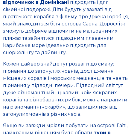
відпочинок в Домінікані
підходить і для
сімейної подорожі. Діти будуть у захваті від
піратського корабля з фільму про Джека Горобця,
який знаходиться біля острова Саона. Дорослі ж
зможуть добряче відпочити на мальовничих
пляжах та зайнятися підводним плаванням.
Карибське море ідеально підходить для
сноркелінгу та дайвингу.
Кожен дайвер знайде тут розваги до смаку:
пірнання до затонулих човнів, дослідження
місцевих коралів і морських мешканців, та навіть
пірнання у підводні печери. Підводний світ тут
дуже різноманітний і цікавий: крім яскравих
коралів та різнобарвних рибок, можна натрапити
на різноманітні «скарби», що залишилися від
затонулих човнів з різних часів.
Якщо ви завжди мріяли побувати на острові Гаїті,
найкращим рішенням буде обрати
тури в