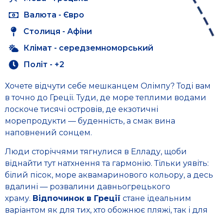
Валюта - Євро
Столиця - Афіни
Клімат - середземноморський
Політ - +2
Хочете відчути себе мешканцем Олімпу? Тоді вам
в точно до Греції. Туди, де море теплими водами
лоскоче тисячі островів, де екзотичні
морепродукти — буденність, а смак вина
наповнений сонцем.
Люди сторіччями тягнулися в Елладу, щоби
віднайти тут натхнення та гармонію. Тільки уявіть:
білий пісок, море аквамаринового кольору, а десь
вдалині — розвалини давньогрецького
храму.
Відпочинок в Греції
стане ідеальним
варіантом як для тих, хто обожнює пляжі, так і для