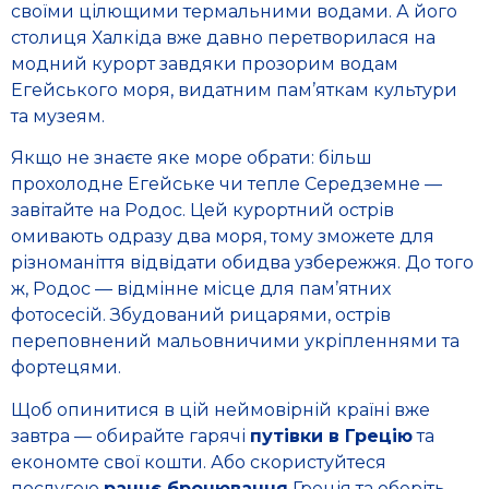
своїми цілющими термальними водами. А його
столиця Халкіда вже давно перетворилася на
модний курорт завдяки прозорим водам
Егейського моря, видатним пам’яткам культури
та музеям.
Якщо не знаєте яке море обрати: більш
прохолодне Егейське чи тепле Середземне —
завітайте на Родос. Цей курортний острів
омивають одразу два моря, тому зможете для
різноманіття відвідати обидва узбережжя. До того
ж, Родос — відмінне місце для пам’ятних
фотосесій. Збудований рицарями, острів
переповнений мальовничими укріпленнями та
фортецями.
Щоб опинитися в цій неймовірній країні вже
завтра — обирайте гарячі
путівки в Грецію
та
економте свої кошти. Або скористуйтеся
послугою
раннє бронювання
Греція та оберіть