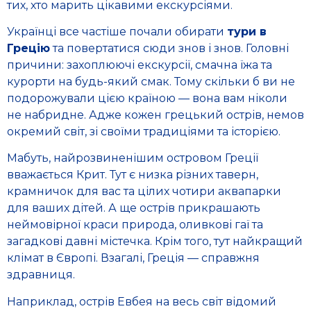
тих, хто марить цікавими екскурсіями.
Українці все частіше почали обирати
тури в
Грецію
та повертатися сюди знов і знов. Головні
причини: захоплюючі екскурсії, смачна їжа та
курорти на будь-який смак. Тому скільки б ви не
подорожували цією країною — вона вам ніколи
не набридне. Адже кожен грецький острів, немов
окремий світ, зі своїми традиціями та історією.
Мабуть, найрозвиненішим островом Греції
вважається Крит. Тут є низка різних таверн,
крамничок для вас та цілих чотири аквапарки
для ваших дітей. А ще острів прикрашають
неймовірної краси природа, оливкові гаї та
загадкові давні містечка. Крім того, тут найкращий
клімат в Європі. Взагалі, Греція — справжня
здравниця.
Наприклад, острів Евбея на весь світ відомий